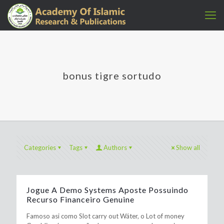
bonus tigre sortudo
Categories
Tags
Authors
Show all
Jogue A Demo Systems Aposte Possuindo
Recurso Financeiro Genuine
Famoso asi como Slot carry out Wáter, o Lot of money