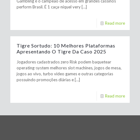
Gambling é o campeão de acesso em grandes cassinos
perform Brasil. É 1 caça-níquel very
[…]
Read more
Tigre Sortudo: 10 Melhores Plataformas
Apresentando O Tigre Da Caso 2025
Jogadores cadastrados zero Risk podem baquetear
operating-system melhores slot machines, jogos de mesa,
jogos ao vivo, turbo video games e outras categorias
possuindo promoções diárias e
[…]
Read more