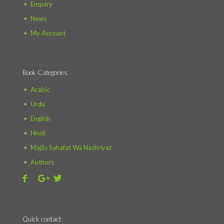
Enquiry
News
My Account
Book Categories
Arabic
Urdu
English
Hindi
Majlis Sahafat Wa Nashriyat
Authors
Quick contact