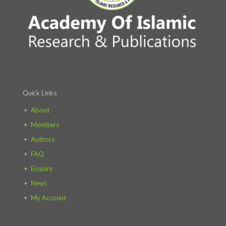
Quick Links
About
Members
Authors
FAQ
Enquiry
News
My Account