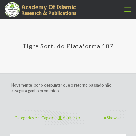
Tigre Sortudo Plataforma 107
Novamente, bono despuntar que o retorno passado não
assegura ganho prometido. –
Categories
Tags
Authors
Show all