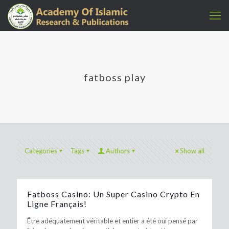
fatboss play
Categories
Tags
Authors
Show all
Fatboss Casino: Un Super Casino Crypto En
Ligne Français!
Être adéquatement véritable et entier a été oui pensé par