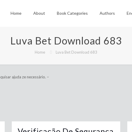
Home
About
Book Categories
Authors
En
Luva Bet Download 683
Home
Luva Bet Download 683
uisar ajuda ze necessário. –
Verificação De Segurança