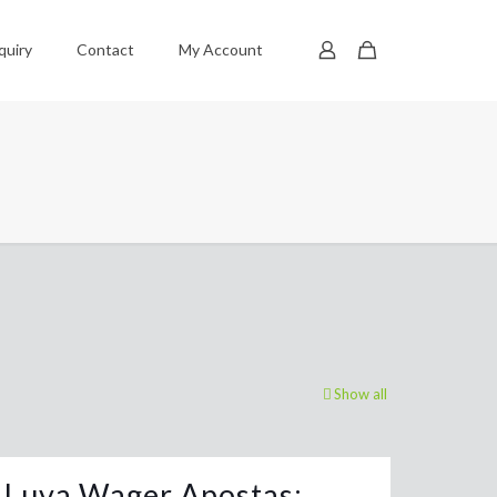
quiry
Contact
My Account
Show all
Luva Wager Apostas: