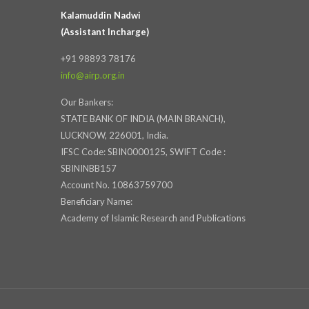
Kalamuddin Nadwi
(Assistant Incharge)
+91 98893 78176
info@airp.org.in
Our Bankers:
STATE BANK OF INDIA (MAIN BRANCH),
LUCKNOW, 226001, India.
IFSC Code: SBIN0000125, SWIFT Code :
SBININBB157
Account No. 10863759700
Beneficiary Name:
Academy of Islamic Research and Publications