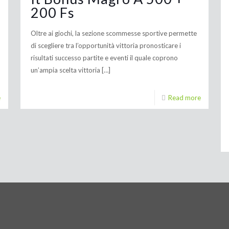
200 Fs
Oltre ai giochi, la sezione scommesse sportive permette
di scegliere tra l’opportunità vittoria pronosticare i
risultati successo partite e eventi il quale coprono
un’ampia scelta vittoria
[…]
e
Read more