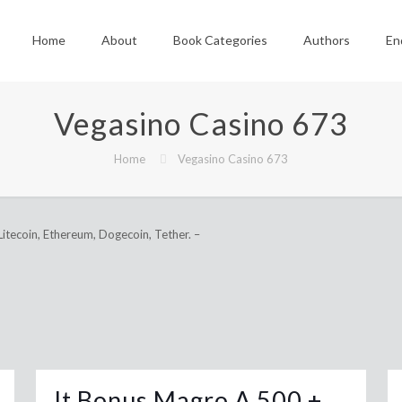
Home
About
Book Categories
Authors
En
Vegasino Casino 673
Home
Vegasino Casino 673
 Litecoin, Ethereum, Dogecoin, Tether. –
It Bonus Magro A 500 +