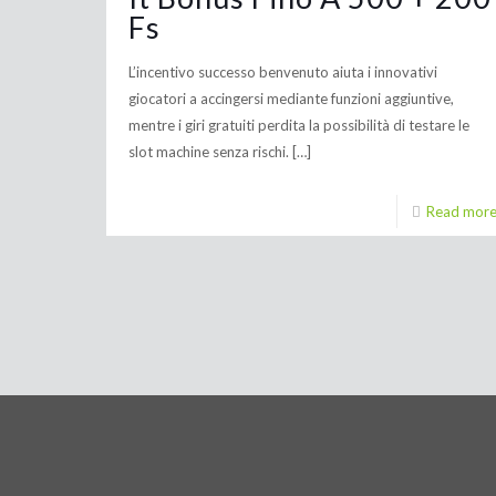
Fs
L’incentivo successo benvenuto aiuta i innovativi
giocatori a accingersi mediante funzioni aggiuntive,
mentre i giri gratuiti perdita la possibilità di testare le
slot machine senza rischi.
[…]
Read mor