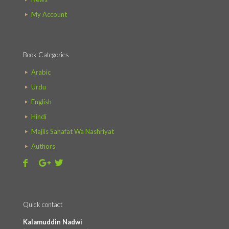
My Account
Book Categories
Arabic
Urdu
English
Hindi
Majlis Sahafat Wa Nashriyat
Authors
Quick contact
Kalamuddin Nadwi