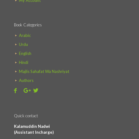
My Account
Book Categories
Arabic
Urdu
English
Hindi
Majlis Sahafat Wa Nashriyat
Authors
Quick contact
Kalamuddin Nadwi
(Assistant Incharge)