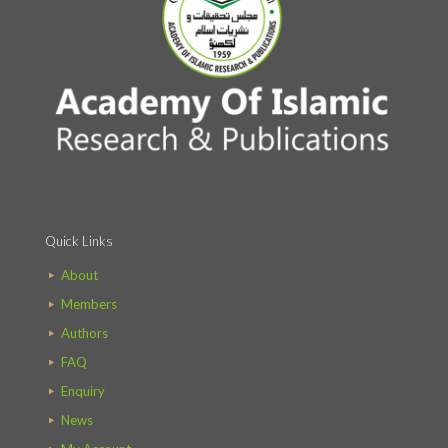
Quick Links
About
Members
Authors
FAQ
Enquiry
News