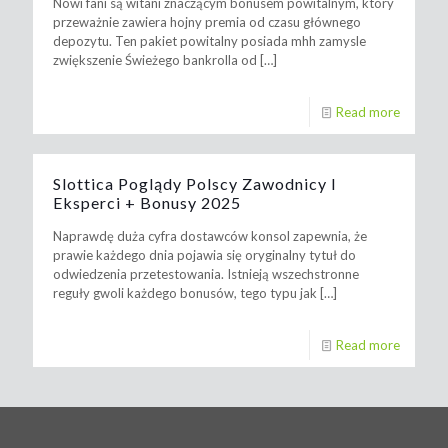
Nowi fani są witani znaczącym bonusem powitalnym, który
przeważnie zawiera hojny premia od czasu głównego
depozytu. Ten pakiet powitalny posiada mhh zamysle
zwiększenie Świeżego bankrolla od
[…]
Read more
Slottica Poglądy Polscy Zawodnicy I
Eksperci + Bonusy 2025
Naprawdę duża cyfra dostawców konsol zapewnia, że
prawie każdego dnia pojawia się oryginalny tytuł do
odwiedzenia przetestowania. Istnieją wszechstronne
reguły gwoli każdego bonusów, tego typu jak
[…]
Read more