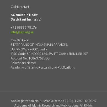
Quick contact
Kalamuddin Nadwi
(Assistant Incharge)
+91 98893 78176
info@airp.org.in
Our Bankers:
STATE BANK OF INDIA (MAIN BRANCH),
LUCKNOW, 226001, India.
IFSC Code: SBIN0000125, SWIFT Code : SBININBB157
Account No. 10863759700
Beneficiary Name:
Academy of Islamic Research and Publications
Soc.Registration No. 1-59640 Dated : 22-04-1980 - © 2025
Academy of Islamic Research and Publications. All Rights